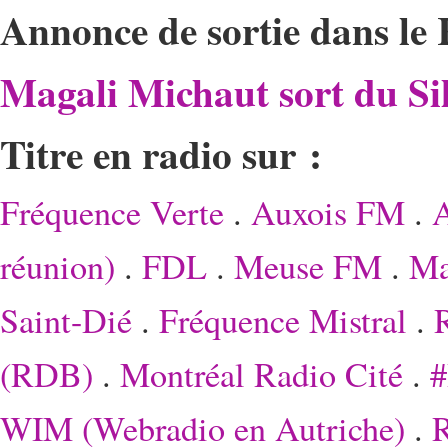
Annonce de sortie dans le
Magali Michaut sort du Si
Titre en radio sur :
Fréquence Verte
.
Auxois FM
.
A
réunion)
.
FDL
.
Meuse FM
.
Ma
Saint-Dié
.
Fréquence Mistral
.
R
(RDB)
.
Montréal Radio Cité
.
#
WIM (Webradio en Autriche)
.
R