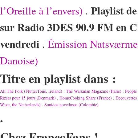
Playlist de
l’Oreille à l’envers)
.
sur Radio 3DES 90.9 FM en Ch
vendredi
.
Émission Natsværmer
Danoise)
Titre en playlist dans :
All The Folk (FlutterTone, Ireland)
.
The Walkman Magazine (Italie)
.
People 
Rizers pour 15 jours (Denmark)
.
HomeCooking Share (France)
.
Découvertes
Wave, the Netherlands)
.
Sonidos novedosos (Colombie)
.
Chez FrancoFans !