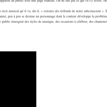
paraît au public telle une page blanche. On ne sait pas ce qui va s’y écrire, on s
récit musical qu’il va, dit-il, « extraire des tréfonds de notre subconscient ». 
 ainsi, peu à peu se dessine un personnage dont le conteur développe la probléma
t le public émergent des styles de musique, des occasions à célébrer, des chanteur