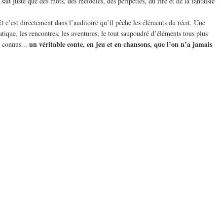
ait juste que des mots, des mélodies, des péripéties, du rire et de la fantaisie
Et c’est directement dans l’auditoire qu’il pêche les éléments du récit. Une
tique, les rencontres, les aventures, le tout saupoudré d’éléments tous plus
un véritable conte, en jeu et en chansons, que l’on n’a jamais
s connus...