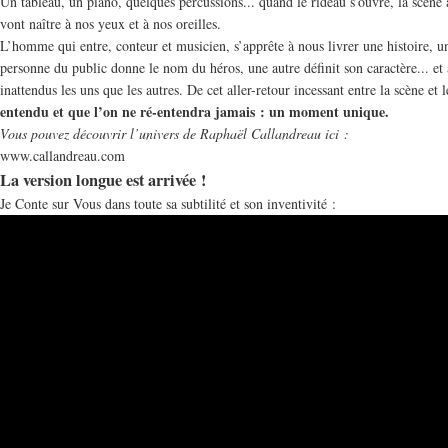
Un tableau, un piano, quelques percussions... quand le rideau s’ouvre, la scène ap
vont naître à nos yeux et à nos oreilles.
L’homme qui entre, conteur et musicien, s’apprête à nous livrer une histoire, un 
personne du public donne le nom du héros, une autre définit son caractère... et
inattendus les uns que les autres. De cet aller-retour incessant entre la scène e
entendu et que l’on ne ré-entendra jamais : un moment unique.
Vous pouvez découvrir l’univers de Raphaël Callandreau ici :
www.callandreau.com
La version longue est arrivée !
Je Conte sur Vous dans toute sa subtilité et son inventivité :