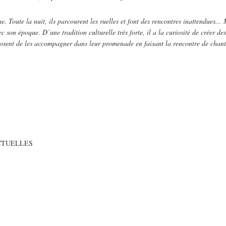
e. Toute la nuit, ils parcourent les ruelles et font des rencontres inattendues.
ec son époque. D’une tradition culturelle très forte, il a la curiosité de créer 
osent de les accompagner dans leur promenade en faisant la rencontre de chante
CTUELLES